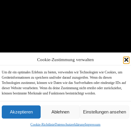
Cookie-Zustimmung verwalten
Um dir ein optimales Erlebnis zu bieten, verwenden wir Technologien wie Cookies, um
Geräteinformationen zu speichern und/oder darauf zuzugreifen. Wenn du diesen
Technologien zustimmst, können wir Daten wie das Surfverhalten oder eindeutige IDs auf
dieser Website verarbeiten. Wenn du deine Zustimmung nicht erteilst oder zurückziehst,
können bestimmte Merkmale und Funktionen beeinträchtigt werden.
Akzeptieren
Ablehnen
Einstellungen ansehen
Cookie-Richtlinie
Datenschutzerklärung
Impressum