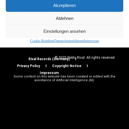
Generated Design
Akzeptieren
Ablehnen
Neuro Drift
Einstellungen ansehen
Abstract Motion
Cookie-Richtlinie
Datenschutzerklärung
Impressum
© 2025 Pablo Rival. All rights reserved
Rival Records (Germany)
Privacy Policy
Copyright Notice
Impressum
Some content on this website has been created or edited with the
assistance of Artificial Intelligence (AI).