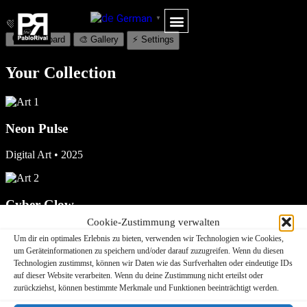
German
▼
💜
⚙️
🌀 Dashboard
🎨 Gallery
⚡ Settings
MORE INFORMATION
Your Collection
Neon Pulse
Digital Art • 2025
Cyber Glow
Cookie-Zustimmung verwalten
AI Illustration
Um dir ein optimales Erlebnis zu bieten, verwenden wir Technologien wie Cookies,
um Geräteinformationen zu speichern und/oder darauf zuzugreifen. Wenn du diesen
Technologien zustimmst, können wir Daten wie das Surfverhalten oder eindeutige IDs
auf dieser Website verarbeiten. Wenn du deine Zustimmung nicht erteilst oder
Quantum Echo
zurückziehst, können bestimmte Merkmale und Funktionen beeinträchtigt werden.